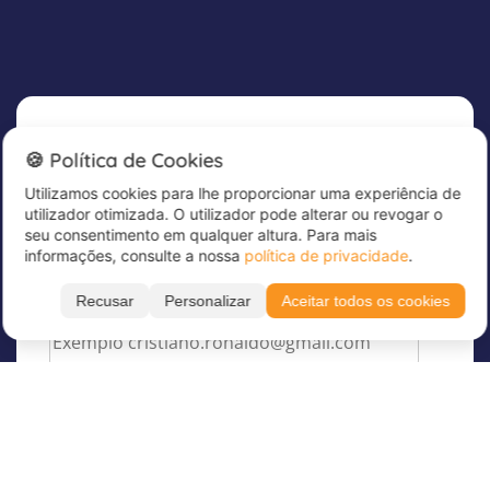
Newsletter
🍪 Política de Cookies
Utilizamos cookies para lhe proporcionar uma experiência de
Subscreva já a nossa newsletter para receber
utilizador otimizada. O utilizador pode alterar ou revogar o
grandes ofertas e manter-se atualizado!
seu consentimento em qualquer altura. Para mais
informações, consulte a nossa
política de privacidade
.
Introduza aqui o seu endereço de correio
eletrónico
*
Recusar
Personalizar
Aceitar todos os cookies