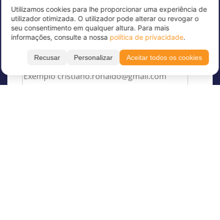
Utilizamos cookies para lhe proporcionar uma experiência de
Subscreva já a nossa newsletter para receber
utilizador otimizada. O utilizador pode alterar ou revogar o
grandes ofertas e manter-se atualizado!
seu consentimento em qualquer altura. Para mais
informações, consulte a nossa
política de privacidade
.
Introduza aqui o seu endereço de correio
eletrónico
*
Recusar
Personalizar
Aceitar todos os cookies
Sobre a Juvigo
Sobre nós
Os nossos Campos de férias
Juvigo Revista
Campos de férias