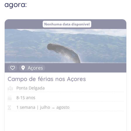
Equitação
agora:
Cursos de Línguas Alemanha
Porto
Criativo
Cursos de Línguas Escócia
Surf
Nenhuma data disponível
Desportos de Inverno
Música
Natureza
Açores
Campo de férias nos Açores
Ponta Delgada
8-15 anos
1 semana | julho → agosto