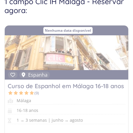
1 campo Clic IH Malaga - Reservar
Equitação
agora:
Cursos de Línguas Alemanha
Porto
Criativo
Cursos de Línguas Escócia
Surf
Nenhuma data disponível
Desportos de Inverno
Música
Natureza
Espanha
Curso de Espanhol em Málaga 16-18 anos
(9)
Málaga
16-18 anos
1 → 3 semanas | junho → agosto