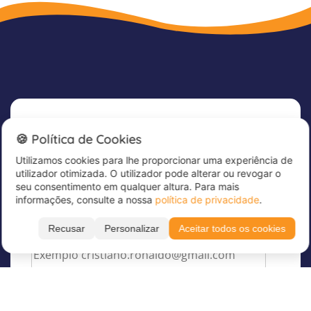
Newsletter
🍪 Política de Cookies
Utilizamos cookies para lhe proporcionar uma experiência de
Subscreva já a nossa newsletter para receber
utilizador otimizada. O utilizador pode alterar ou revogar o
grandes ofertas e manter-se atualizado!
seu consentimento em qualquer altura. Para mais
informações, consulte a nossa
política de privacidade
.
Introduza aqui o seu endereço de correio
eletrónico
*
Recusar
Personalizar
Aceitar todos os cookies