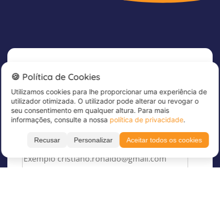
Newsletter
🍪 Política de Cookies
Utilizamos cookies para lhe proporcionar uma experiência de
Subscreva já a nossa newsletter para receber
utilizador otimizada. O utilizador pode alterar ou revogar o
grandes ofertas e manter-se atualizado!
seu consentimento em qualquer altura. Para mais
informações, consulte a nossa
política de privacidade
.
Introduza aqui o seu endereço de correio
eletrónico
*
Recusar
Personalizar
Aceitar todos os cookies