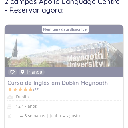
2 campos Apollo Language Centre
Equitação
- Reservar agora:
Cursos de Línguas Alemanha
Porto
Criativo
Cursos de Línguas Escócia
Surf
Nenhuma data disponível
Desportos de Inverno
Música
Natureza
Irlanda
Curso de Inglês em Dublin Maynooth
(22)
Dublin
12-17 anos
1 → 3 semanas | junho → agosto