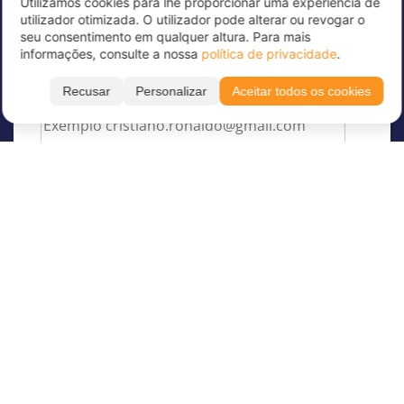
Utilizamos cookies para lhe proporcionar uma experiência de
Subscreva já a nossa newsletter para receber
utilizador otimizada. O utilizador pode alterar ou revogar o
grandes ofertas e manter-se atualizado!
seu consentimento em qualquer altura. Para mais
informações, consulte a nossa
política de privacidade
.
Introduza aqui o seu endereço de correio
eletrónico
*
Recusar
Personalizar
Aceitar todos os cookies
Filtrar
Mostrar resultados
Língua
Sobre a Juvigo
Mês
Sobre nós
Os nossos Campos de férias
Juvigo Revista
Idade
Campos de férias
Os nossos Cursos de Línguas
Trabalha como monitor