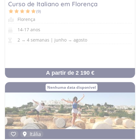
Curso de Italiano em Florença
Música
(9)
Natureza
Florença
Encontra o campo perfeito para ti
Responde a algumas perguntas rápidas e fazemos o resto.
14-17 anos
2 → 4 semanas | junho → agosto
A partir de 2 190 €
Nenhuma data disponível
Itália