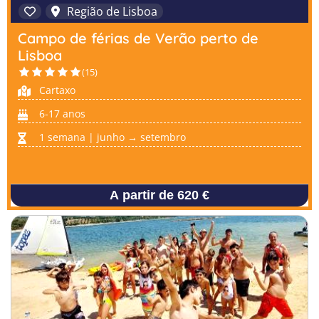
Região de Lisboa
Campo de férias de Verão perto de
Lisboa
(15)
Cartaxo
6-17 anos
1 semana | junho → setembro
A partir de 620 €