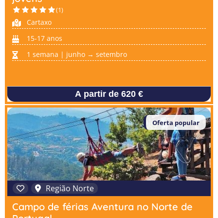
(1)
Cartaxo
15-17 anos
1 semana | junho → setembro
A partir de 620 €
Oferta popular
Região Norte
Campo de férias Aventura no Norte de