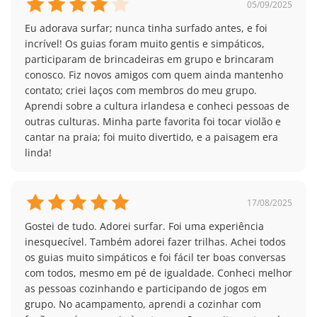
Para utilizar o website, é necessário carregar
05/09/2025
pelos teus próprios
pelos teus próprios
uma desafiante caminhada pelas deslumbrantes
fotografias do viajante e fotografias do passaporte.
meios
meios
Eu adorava surfar; nunca tinha surfado antes, e foi 
paisagens montanhosas da Irlanda, com
Recomendamos a utilização da aplicação.
incrível! Os guias foram muito gentis e simpáticos, 
acampamento selvagem incluído! Juntamente com os
á tarde
de manhã
participaram de brincadeiras em grupo e brincaram 
restantes participantes, vais atravessar terrenos
conosco. Fiz novos amigos com quem ainda mantenho 
montanhosos, transportando todo o teu
19
contato; criei laços com membros do meu grupo. 
equipamento de campismo numa mochila. Esta
20
Aprendi sobre a cultura irlandesa e conheci pessoas de 
experiência única de acampamento irá desafiar-te a
21
outras culturas. Minha parte favorita foi tocar violão e 
depender apenas de ti próprio, tornando a aventura
cantar na praia; foi muito divertido, e a paisagem era 
ainda mais intensa e memorável.
linda!
Durante o campo, explorarás locais deslumbrantes,
como as Montanhas Mourne, na Irlanda do Norte, um
destino imperdível! O Parque Florestal de Tollymore,
17/08/2025
nas proximidades, oferece um cenário encantador
Gostei de tudo. Adorei surfar. Foi uma experiência 
para explorar com os teus companheiros de
inesquecível. Também adorei fazer trilhas. Achei todos 
aventura. Na praia de Benone, poderás admirar as
os guias muito simpáticos e foi fácil ter boas conversas 
incríveis vistas sobre o Atlântico Norte, e a famosa
com todos, mesmo em pé de igualdade. Conheci melhor 
Calçada dos Gigantes, com as suas antigas colunas de
as pessoas cozinhando e participando de jogos em 
basalto, é um verdadeiro espetáculo durante a
grupo. No acampamento, aprendi a cozinhar com 
viagem. Este campo dá-te a oportunidade de viver e