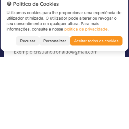
Newsletter
🍪 Política de Cookies
Utilizamos cookies para lhe proporcionar uma experiência de
Subscreva já a nossa newsletter para receber
utilizador otimizada. O utilizador pode alterar ou revogar o
grandes ofertas e manter-se atualizado!
seu consentimento em qualquer altura. Para mais
informações, consulte a nossa
política de privacidade
.
Introduza aqui o seu endereço de correio
eletrónico
*
Recusar
Personalizar
Aceitar todos os cookies
34
35
36
Sobre a Juvigo
Sobre nós
Os nossos Campos de férias
Juvigo Revista