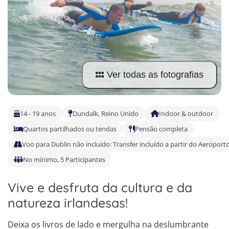
Equitação
Cursos de Línguas Alemanha
Porto
Criativo
Cursos de Línguas Escócia
Surf
Desportos de Inverno
Ver todas as fotografias
Música
Natureza
14 - 19 anos
Dundalk, Reino Unido
Indoor & outdoor
Quartos partilhados ou tendas
Pensão completa
Voo para Dublin não incluído: Transfer incluído a partir do Aeroport
No mínimo, 5 Participantes
Vive e desfruta da cultura e da
natureza irlandesas!
4
5
Deixa os livros de lado e mergulha na deslumbrante