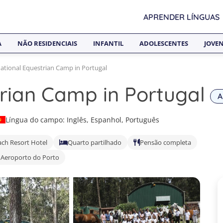
APRENDER LÍNGUAS
A
NÃO RESIDENCIAIS
INFANTIL
ADOLESCENTES
JOVE
national Equestrian Camp in Portugal
trian Camp in Portugal
A
Língua do campo: Inglês, Espanhol, Português
ach Resort Hotel
Quarto partilhado
Pensão completa
 Aeroporto do Porto