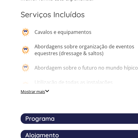
Serviços Incluídos
Cavalos e equipamentos
Abordagens sobre organização de eventos
equestres (dressage & saltos)
Abordagem sobre o futuro no mundo hípic
Utilização de todas as instalações
desportivas no local
Mostrar mais
Karting
Programa
Canoagem
Alojamento
A experiência de uma vida
Piscina