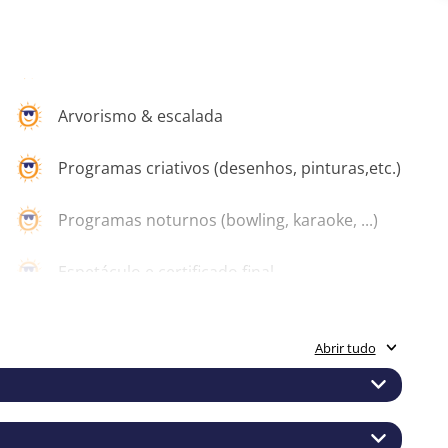
Arvorismo & escalada
Programas criativos (desenhos, pinturas,etc.)
o
Programas noturnos (bowling, karaoke, ...)
Espetáculo e certificado final
Estadia em quarto duplo no hotel
Abrir tudo
Pensão completa (Pequeno-almoço buffet,
almoço, jantar)
Fruta fresca e bebidas durante o dia