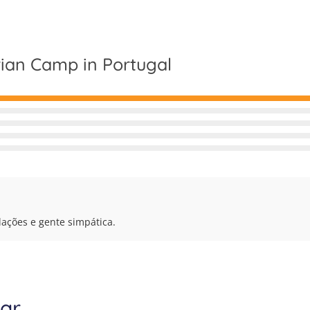
a e volta do aeroporto, todas as refeições, snacks e
equestre e o alojamento, cavalos e equipamentos e
rian Camp in Portugal
lações e gente simpática.
ar