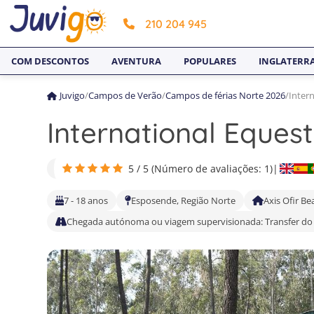
210 204 945
COM DESCONTOS
AVENTURA
POPULARES
INGLATERR
Juvigo
/
Campos de Verão
/
Campos de férias Norte 2026
/
Inter
International Eques
5 / 5 (Número de avaliações: 1)
|
7 - 18 anos
Esposende, Região Norte
Axis Ofir Be
Chegada autónoma ou viagem supervisionada: Transfer do