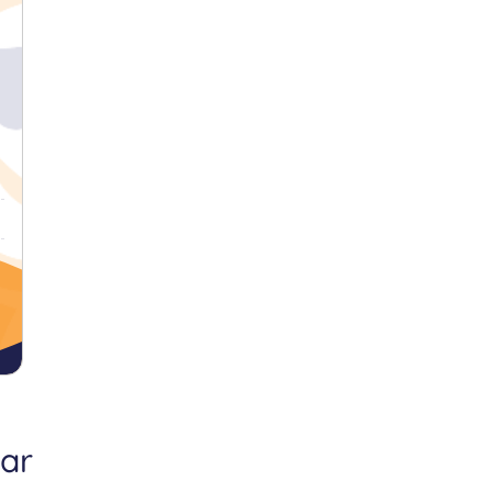
ar
idades da 1ª semana