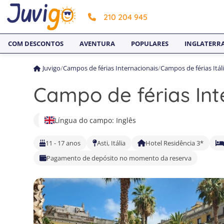
210 204 945
COM DESCONTOS
AVENTURA
POPULARES
INGLATERR
Juvigo
/
Campos de férias Internacionais
/
Campos de férias Itál
Campo de férias Inte
Língua do campo: Inglês
11 - 17 anos
Asti, Itália
Hotel Residência 3*
Pagamento de depósito no momento da reserva
1
4
7
2
5
8
3
6
9