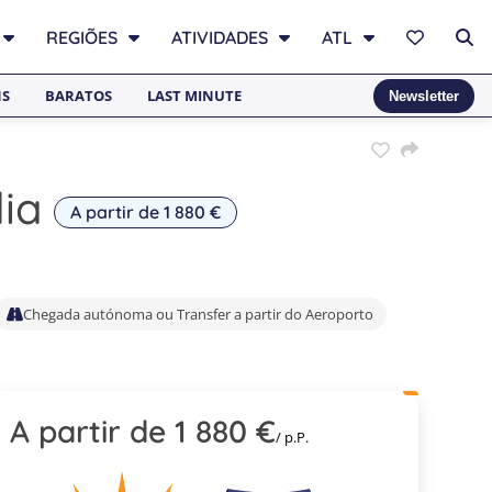
REGIÕES
ATIVIDADES
ATL
NS
BARATOS
LAST MINUTE
Newsletter
lia
A partir de 1 880 €
Chegada autónoma ou Transfer a partir do Aeroporto
A partir de 1 880 €
/ p.P.