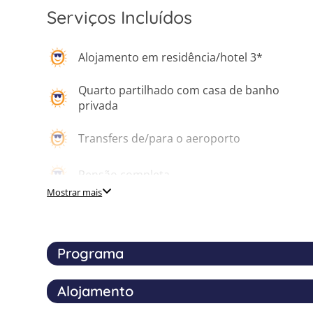
Serviços Incluídos
Alojamento em residência/hotel 3*
Quarto partilhado com casa de banho
privada
Transfers de/para o aeroporto
Pensão completa
Mostrar mais
Visita cultural a Génova
Visita cultural a Turim
Programa
Curso de Línguas
Alojamento
O teu programa de férias