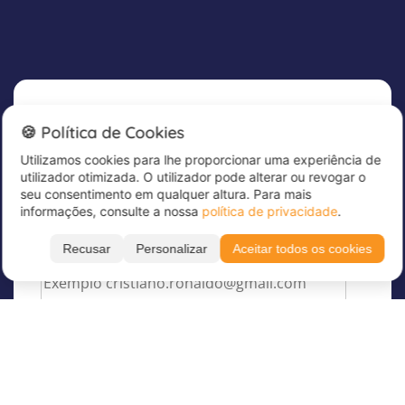
Newsletter
🍪 Política de Cookies
Utilizamos cookies para lhe proporcionar uma experiência de
Subscreva já a nossa newsletter para receber
utilizador otimizada. O utilizador pode alterar ou revogar o
grandes ofertas e manter-se atualizado!
seu consentimento em qualquer altura. Para mais
informações, consulte a nossa
política de privacidade
.
Introduza aqui o seu endereço de correio
eletrónico
*
Recusar
Personalizar
Aceitar todos os cookies