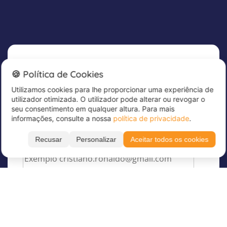
Newsletter
🍪 Política de Cookies
Utilizamos cookies para lhe proporcionar uma experiência de
Subscreva já a nossa newsletter para receber
utilizador otimizada. O utilizador pode alterar ou revogar o
grandes ofertas e manter-se atualizado!
seu consentimento em qualquer altura. Para mais
informações, consulte a nossa
política de privacidade
.
Introduza aqui o seu endereço de correio
eletrónico
*
Recusar
Personalizar
Aceitar todos os cookies